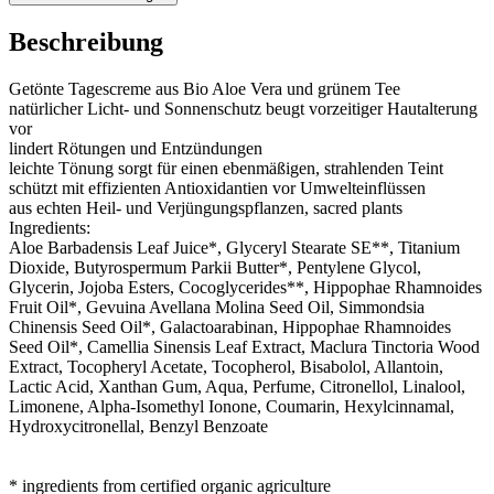
Beschreibung
Getönte Tagescreme aus Bio Aloe Vera und grünem Tee
natürlicher Licht- und Sonnenschutz beugt vorzeitiger Hautalterung
vor ​
lindert Rötungen und Entzündungen ​
leichte Tönung sorgt für einen ebenmäßigen, strahlenden Teint ​
schützt mit effizienten Antioxidantien vor Umwelteinflüssen ​
aus echten Heil- und Verjüngungspflanzen, sacred plants
Ingredients:
Aloe Barbadensis Leaf Juice*, Glyceryl Stearate SE**, Titanium
Dioxide, Butyrospermum Parkii Butter*, Pentylene Glycol,
Glycerin, Jojoba Esters, Cocoglycerides**, Hippophae Rhamnoides
Fruit Oil*, Gevuina Avellana Molina Seed Oil, Simmondsia
Chinensis Seed Oil*, Galactoarabinan, Hippophae Rhamnoides
Seed Oil*, Camellia Sinensis Leaf Extract, Maclura Tinctoria Wood
Extract, Tocopheryl Acetate, Tocopherol, Bisabolol, Allantoin,
Lactic Acid, Xanthan Gum, Aqua, Perfume, Citronellol, Linalool,
Limonene, Alpha-Isomethyl Ionone, Coumarin, Hexylcinnamal,
Hydroxycitronellal, Benzyl Benzoate
* ingredients from certified organic agriculture