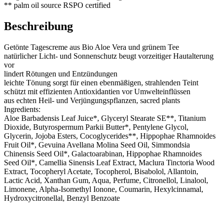
** palm oil source RSPO certified
Beschreibung
Getönte Tagescreme aus Bio Aloe Vera und grünem Tee
natürlicher Licht- und Sonnenschutz beugt vorzeitiger Hautalterung
vor ​
lindert Rötungen und Entzündungen ​
leichte Tönung sorgt für einen ebenmäßigen, strahlenden Teint ​
schützt mit effizienten Antioxidantien vor Umwelteinflüssen ​
aus echten Heil- und Verjüngungspflanzen, sacred plants
Ingredients:
Aloe Barbadensis Leaf Juice*, Glyceryl Stearate SE**, Titanium
Dioxide, Butyrospermum Parkii Butter*, Pentylene Glycol,
Glycerin, Jojoba Esters, Cocoglycerides**, Hippophae Rhamnoides
Fruit Oil*, Gevuina Avellana Molina Seed Oil, Simmondsia
Chinensis Seed Oil*, Galactoarabinan, Hippophae Rhamnoides
Seed Oil*, Camellia Sinensis Leaf Extract, Maclura Tinctoria Wood
Extract, Tocopheryl Acetate, Tocopherol, Bisabolol, Allantoin,
Lactic Acid, Xanthan Gum, Aqua, Perfume, Citronellol, Linalool,
Limonene, Alpha-Isomethyl Ionone, Coumarin, Hexylcinnamal,
Hydroxycitronellal, Benzyl Benzoate