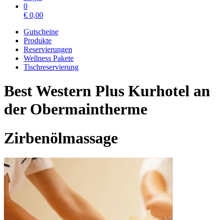
0
€
0,00
Gutscheine
Produkte
Reservierungen
Wellness Pakete
Tischreservierung
Best Western Plus Kurhotel an
der Obermaintherme
Zirbenölmassage