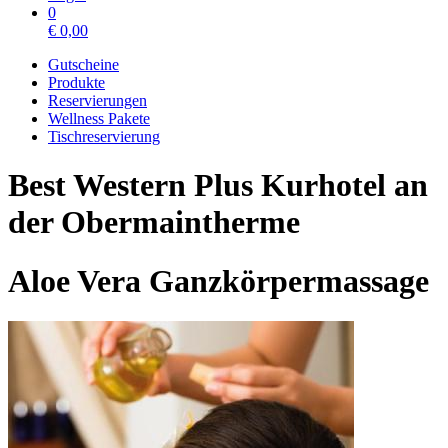
0
€
0,00
Gutscheine
Produkte
Reservierungen
Wellness Pakete
Tischreservierung
Best Western Plus Kurhotel an
der Obermaintherme
Aloe Vera Ganzkörpermassage