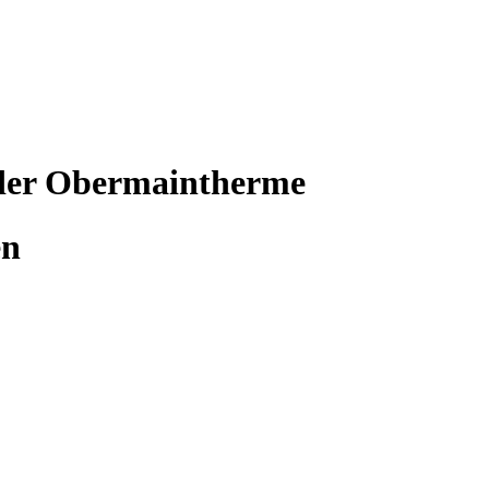
 der Obermaintherme
en