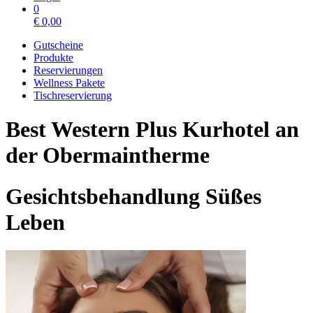
0
€
0,00
Gutscheine
Produkte
Reservierungen
Wellness Pakete
Tischreservierung
Best Western Plus Kurhotel an
der Obermaintherme
Gesichtsbehandlung Süßes
Leben