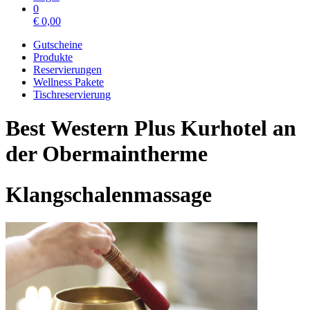
0
€
0,00
Gutscheine
Produkte
Reservierungen
Wellness Pakete
Tischreservierung
Best Western Plus Kurhotel an
der Obermaintherme
Klangschalenmassage